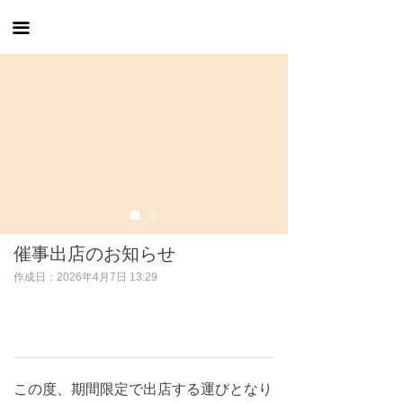
トップページ
끀
私たちについて
製品の展示
ニュースの動き
お問い合わせ
催事出店のお知らせ
作成日：
2026年4月7日
13:29
この度、期間限定で出店する運びとなり