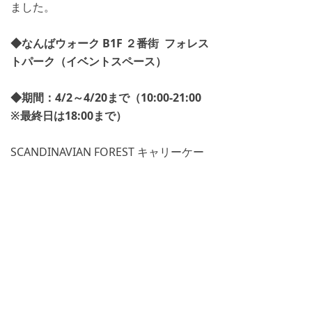
ました。
◆なんばウォーク B1F ２番街 フォレス
トパーク（イベントスペース）
◆期間：4/2～4/20まで（10:00-21:00
※最終日は18:00まで）
SCANDINAVIAN FOREST キャリーケー
ス【配送無料キャンペーン】実施致しま
す。
LIZDAYSのバッグや財布、小物も販売予
定です、この機会に是非お立ち寄りくだ
さい。
次へ：
ヌル