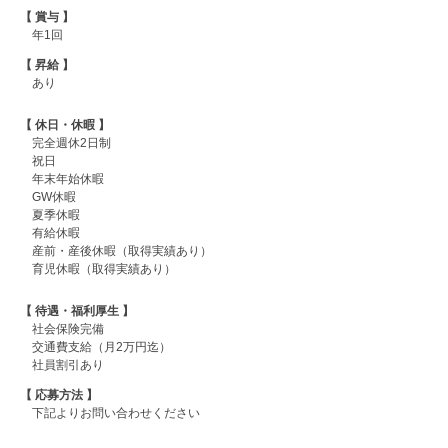
【 賞与 】
年1回
【 昇給 】
あり
【 休日・休暇 】
完全週休2日制
祝日
年末年始休暇
GW休暇
夏季休暇
有給休暇
産前・産後休暇（取得実績あり）
育児休暇（取得実績あり）
【 待遇・福利厚生 】
社会保険完備
交通費支給（月2万円迄）
社員割引あり
【 応募方法 】
下記よりお問い合わせください