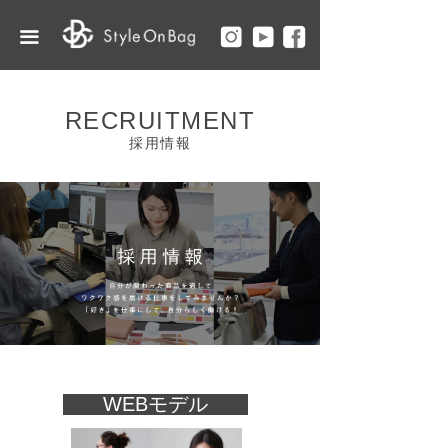
TOP
끀
ABOUT US
BRANDS
RECRUITMENT
採用情報
NEWS
RECRUIT
ONLINE STORE
CONTACT
WEBモデル